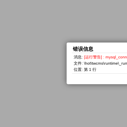
错误信息
消息:
[运行警告] : mysql_con
文件:
\hot\twcms\runtime\_ru
位置:
第 1 行