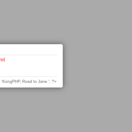
hp]
 'KongPHP, Road to Jane.'; ?>