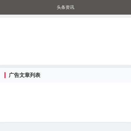
头条资讯
每日秒杀
每日爆品
电器城
国内超市
进口超市
内购福利
金桔兔
广告文章列表