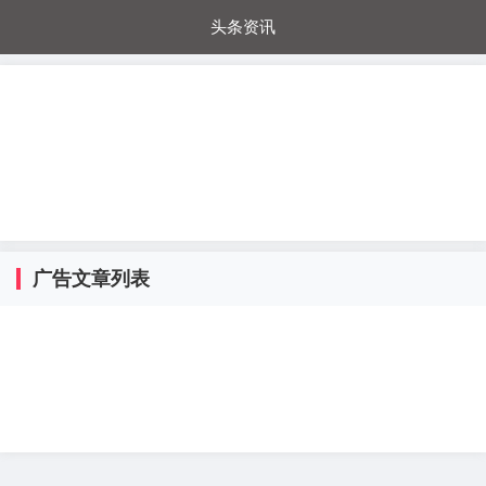
头条资讯
每日秒杀
每日爆品
电器城
国内超市
进口超市
内购福利
金桔兔
广告文章列表