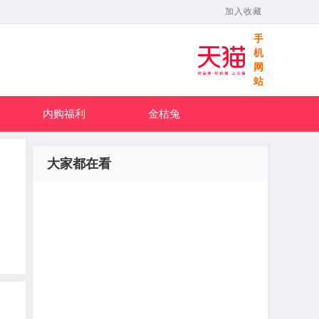
加入收藏
手
机
网
站
内购福利
金桔兔
大家都在看