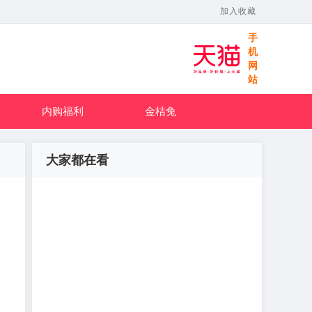
加入收藏
手
机
网
站
内购福利
金桔兔
大家都在看