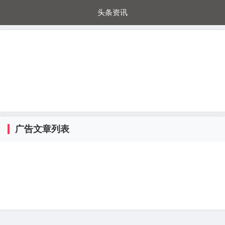
头条资讯
每日秒杀
每日爆品
电器城
国内超市
进口超市
内购福利
金桔兔
广告文章列表