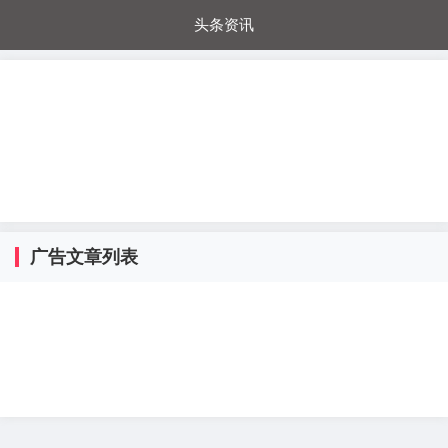
头条资讯
每日秒杀
每日爆品
电器城
国内超市
进口超市
内购福利
金桔兔
广告文章列表