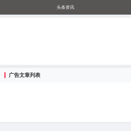
头条资讯
每日秒杀
每日爆品
电器城
国内超市
进口超市
内购福利
金桔兔
广告文章列表