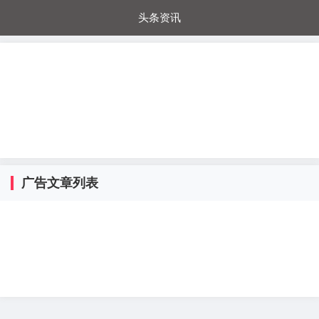
头条资讯
每日秒杀
每日爆品
电器城
国内超市
进口超市
内购福利
金桔兔
广告文章列表