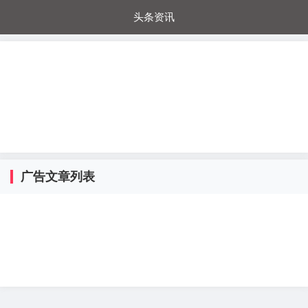
头条资讯
每日秒杀
每日爆品
电器城
国内超市
进口超市
内购福利
金桔兔
广告文章列表