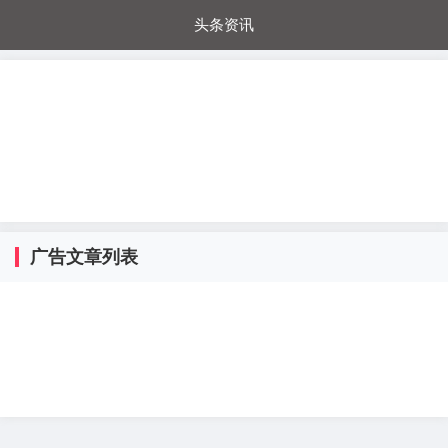
头条资讯
每日秒杀
每日爆品
电器城
国内超市
进口超市
内购福利
金桔兔
广告文章列表