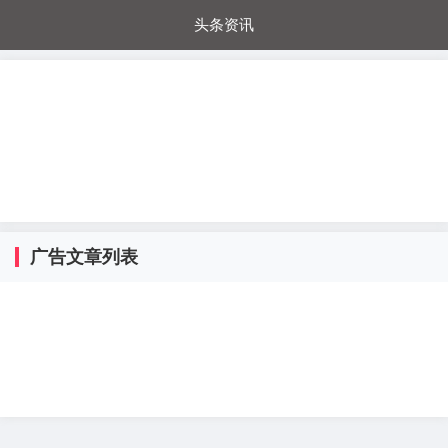
头条资讯
每日秒杀
每日爆品
电器城
国内超市
进口超市
内购福利
金桔兔
广告文章列表