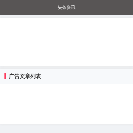
头条资讯
每日秒杀
每日爆品
电器城
国内超市
进口超市
内购福利
金桔兔
广告文章列表