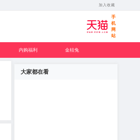
加入收藏
手
机
网
站
内购福利
金桔兔
大家都在看