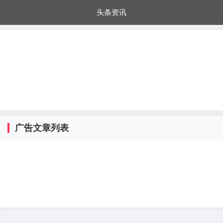
头条资讯
每日秒杀
每日爆品
电器城
国内超市
进口超市
内购福利
金桔兔
广告文章列表