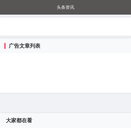
头条资讯
每日秒杀
每日爆品
电器城
国内超市
进口超市
内购福利
金桔兔
广告文章列表
大家都在看