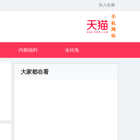
加入收藏
手
机
网
站
内购福利
金桔兔
大家都在看